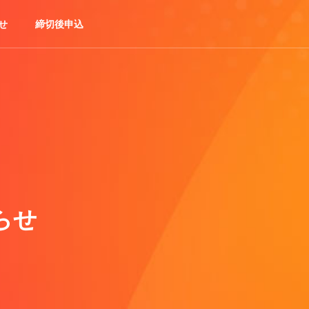
せ
締切後申込
らせ